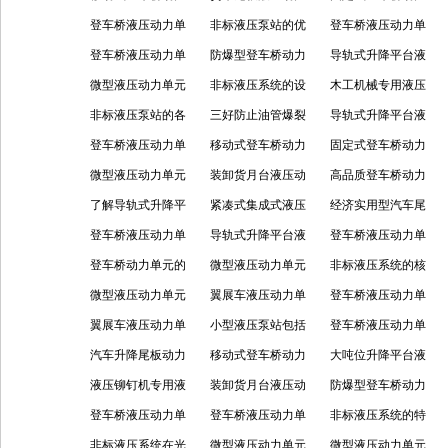
项？
单元内容进一步了
登车桥液压动力单
单元的工作原理与
非标液压泵站的优
用
单元的维护怎样？
登车桥液压动力单
解
元的选购指南与维
登车桥液压动力单
核心组件
势体现
防爆型登车桥动力
元的功能特性
导轨式升降平台液
护保养
元的选购标准
微型液压动力单元
单元的知识要点
非标液压系统的设
压泵站的维护保养
木工机械专用液压
的结构、应用及技
非标液压泵站的各
计注意事项
三好防止油管爆裂
泵站的维护与保养
导轨式升降平台液
术特点
方面内容介绍
登车桥液压动力单
阀的功能怎样？
移动式登车桥动力
指南
压泵站的使用指南
固定式登车桥动力
元的核心功能与特
微型液压动力单元
单元的功能及应用
装卸货月台液压动
介绍
单元的各部件及作
高品质登车桥动力
点介绍
的电气和控制要求
了解导轨式升降平
力单元该怎么保养
紧凑式集成式液压
用
单元是什么？
经济实用型汽车尾
台液压泵站的基础
登车桥液压动力单
呢？
泵站的特点及应用
导轨式升降平台液
板动力单元怎么选
登车桥液压动力单
内容
元的技术特点如何
登车桥动力单元的
分享
压泵站的构成、原
微型液压动力单元
择？
元的应用场景及技
非标液压系统的核
多方面了解
微型液压动力单元
理及特点
的知识点简单介绍
翼展车液压动力单
术特点
心特点及应用场景
登车桥液压动力单
的核心优势
翼展车液压动力单
元的具体用途及结
小型液压泵站包括
元的功能怎样
登车桥液压动力单
元的结构组成及性
汽车升降尾板动力
构特点
哪些工作原理
移动式登车桥动力
元的工作原理及功
大吨位升降平台液
能优势
单元是什么，功能
液压铆钉机专用液
单元的核心特点怎
装卸货月台液压动
能
压泵站的作用是什
防爆型登车桥动力
及特点如何
压泵站的工作流程
登车桥液压动力单
样
力单元的核心用途
登车桥液压动力单
么
单元的核心特点
非标液压系统的特
及适用场景
元的调速方式分享
非标液压系统在光
元具体是怎么工作
微型液压动力单元
点及功能
微型液压动力单元