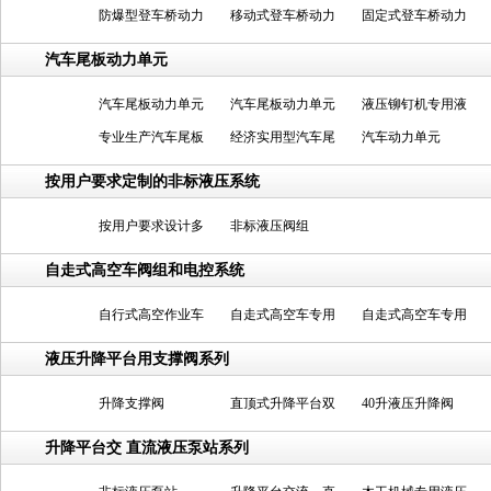
防爆型登车桥动力
移动式登车桥动力
元
固定式登车桥动力
单元
单元
单元
汽车尾板动力单元
汽车尾板动力单元
汽车尾板动力单元
液压铆钉机专用液
专业生产汽车尾板
经济实用型汽车尾
压泵站
汽车动力单元
动力单元
板动力单元
按用户要求定制的非标液压系统
按用户要求设计多
非标液压阀组
功能液压阀组
自走式高空车阀组和电控系统
自行式高空作业车
自走式高空车专用
自走式高空车专用
阀组
液压阀组
手柄控制系统
液压升降平台用支撑阀系列
升降支撑阀
直顶式升降平台双
40升液压升降阀
速升降支撑阀
升降平台交 直流液压泵站系列