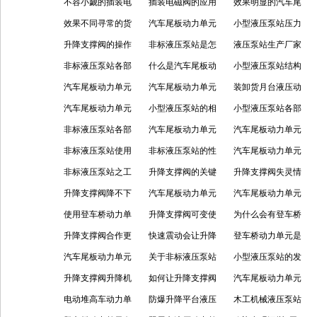
能是什么？
不容小觑的插装电
压泵站有怎样的应
插装电磁阀的应用
绍
机的帮助
效果明显的汽车尾
磁阀
效果不同寻常的货
用？
广泛
汽车尾板动力单元
板动力单元
小型液压泵站压力
车尾板液压动力单
升降支撑阀的操作
的良好性能
非标液压泵站是怎
无法卸载有什么原
液压泵站生产厂家
元
规程有哪些？
非标液压泵站各部
么运用的呢？
什么是汽车尾板动
因？
液压泵站的运用与
小型液压泵站结构
件的功用介绍
汽车尾板动力单元
力单元？
汽车尾板动力单元
维护
形式有哪些呢？
装卸货月台液压动
使用应多加注意的
汽车尾板动力单元
的相关点了解
小型液压泵站的相
力单元功能的分享
小型液压泵站各部
事项
的优势有哪些？
非标液压泵站各部
关点分享
汽车尾板动力单元
件的功用
汽车尾板动力单元
件有哪些功用
非标液压泵站使用
使用应谨慎哪些方
非标液压泵站的性
要了解的注意事项
汽车尾板动力单元
的好处
非标液压泵站之工
面？
能分享
升降支撑阀的关键
应注意的几个事项
升降支撑阀失灵情
作特点分析
升降支撑阀降不下
点分析
汽车尾板动力单元
况处理
汽车尾板动力单元
来的原因
使用登车桥动力单
结合实际情况设计
升降支撑阀可变使
出现罢工，这些方
为什么会有登车桥
元前应该注意什么
升降支撑阀合作更
很重要
用角色还挺多
快速震动会让升降
法要学会
动力单元的诞生
登车桥动力单元是
能体现它的优势
汽车尾板动力单元
支撑阀出现什么问
关于非标液压泵站
车辆搬运的动力
小型液压泵站的发
的小学堂，教你学
升降支撑阀升降机
题
的选型，一起来看
如何让升降支撑阀
展可以检验技术的
汽车尾板动力单元
会保护它
的一个保障
电动堆高车动力单
看
使用更稳当
防爆升降平台液压
发展
发挥出好的经济节
木工机械液压泵站