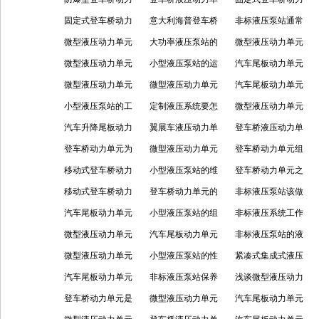
单元的用途及组成
固定式登车桥动力
元的作用、组成及
意大利海普登车桥
分
单元是什么，怎么
非标液压泵站通常
部分
单元是什么
微型液压动力单元
特点
动力单元的特点及
大功率液压泵站的
工作，用在哪里？
怎么使用？
微型液压动力单元
的主要作用
微型液压动力单元
参数
特点有哪些？
小型液压泵站的运
的结构及特点分享
汽车尾板动力单元
的控制模块有哪
微型液压动力单元
行管理方式分享
微型液压动力单元
的作用以及要注意
汽车尾板动力单元
些？
的组成结构及主要
小型液压泵站的工
的常见种类及用途
定制液压系统要怎
的事项
有着哪些特点？
微型液压动力单元
特点
作方式有哪些？
汽车升降尾板动力
样才能做到正常使
翼展车液压动力单
的工作原理及优点
登车桥液压动力单
单元功能及特点分
登车桥动力单元为
用
元拆卸需掌握的知
微型液压动力单元
有哪些？
元的作用、组成部
登车桥动力单元组
享
何而设计，使用要
移动式登车桥动力
识点
为何可以在各个领
小型液压泵站的维
件及特点分享
成的部件及各部件
登车桥动力单元之
求是什么？
单元是什么，用来
移动式登车桥动力
域中广泛应用？
护该做好哪些？
登车桥动力单元的
作用
登车桥日常生活中
非标液压泵站该做
做什么的？
单元对于登车桥是
汽车尾板动力单元
工作原理及优点
小型液压泵站的组
的作用
好哪些维护保养？
非标液压系统工作
否重要？
常见的故障有哪
微型液压动力单元
成分为哪些部件？
汽车尾板动力单元
的原理及性能特点
非标液压泵站的液
些，怎么解决？
的优点相关介绍
微型液压动力单元
的特点主要有哪
小型液压泵站的性
压组成部分分享
紧凑式集成式液压
基本有什么优势？
汽车尾板动力单元
些？
能特点如何
非标液压泵站保养
泵站的作用及工作
浅谈微型液压动力
主要的几个特点
登车桥动力单元是
涉及的方面
微型液压动力单元
原理
单元的结构及特点
汽车尾板动力单元