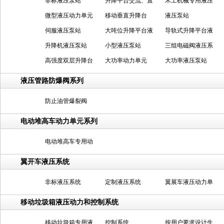
非标液压泵站
升降平台交流、直
木工机械专用液压
微型液压动力单元
流液压泵站
移动垂直升降台
泵站
液压泵站
伺服液压泵站
大吨位升降平台液
导轨式升降平台液
升降机液压泵站
压泵站
小型液压泵站
压泵站
三组电磁阀液压系
高强度双层升降台
大功率动力单元
统
大功率液压泵站
液压管路防爆阀系列
防止油管爆裂阀
电动堆高车动力单元系列
电动堆高车专用动
力单元
翼开车液压系统
非标液压系统
定制液压系统
翼展车液压动力单
元
移动垃圾箱液压动力和控制系统
移动垃圾箱专用液
控制系统
按用户要求设计生