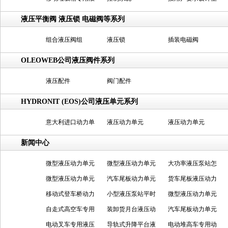
压泵站
产液压系统
液压平衡阀 液压锁 电磁阀等系列
组合液压阀组
液压锁
插装电磁阀
OLEOWEB公司液压阀件系列
液压配件
阀门配件
HYDRONIT (EOS)公司液压单元系列
意大利进口动力单
液压动力单元
液压动力单元
元
新闻中心
微型液压动力单元
微型液压动力单元
大功率液压泵站怎
需怎么保养
微型液压动力单元
满足哪些工况
汽车尾板动力单元
么进行工作的
货车尾板液压动力
的核心特点有哪些
移动式登车桥动力
常见毛病咋排查
小型液压泵站平时
单元该怎么正确保
微型液压动力单元
单元有电没电都能
自走式高空车专用
怎么养才省心
装卸货月台液压动
养
安装时需要注意什
汽车尾板动力单元
用
手柄控制系统的功
电动叉车专用液压
力单元的技术特点
导轨式升降平台液
么？
的常见问题表现及
电动堆高车专用动