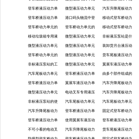
伏设备中的设计
登车桥液压动力单
的
的应用与优势
微型液压动力单元
的作用及选型的要
汽车升降尾板动力
元的工作机制
登车桥液压动力单
的核心特点是什么
港口码头物流中登
点
单元的使用及功能
移动式登车桥动力
元的作用、结构及
登车桥动力单元的
车桥动力单元所发
登车桥动力单元的
单元：液压系统的
移动式登车桥动力
特点
结构原理及应用场
移动垃圾箱专用液
挥的作用
基础内容介绍
微型液压动力单元
功能及保养
单元的组成部分有
非标液压泵站是什
景
压泵站的核心功能
微型液压动力单元
有什么作用？
微型液压动力单元
哪些
么，应用于哪些领
装卸货月台液压动
与应用场景
的产品优点
登车桥动力单元的
的优势及作用
微型液压动力单元
域？
力单元的组成部分
货车尾板液压动力
核心优势
非标液压泵站的工
的应用领域广泛
微型液压动力单元
单元应用的相关介
翼展车液压动力单
作原理及应用领域
汽车尾板动力单元
的应用与优缺点
登车桥液压动力单
绍
元使用的相关方面
由多个部件组成的
的原理及应用
登车桥液压动力单
元的工作原理如何
翼展车液压动力单
货车尾板液压动力
汽车升降尾板动力
元的特点如何
微型液压动力单元
元的使用方法包括
电动叉车专用液压
单元
单元的功能，原
汽车升降尾板动力
的工作原理详细解
非标液压泵站的使
哪些
单元是什么，组成
汽车尾板动力单元
理，应用及维护
单元的组成结构及
汽车尾板动力单元
析
用年限与什么有关
汽车升降尾板动力
及功能怎样？
组成部分：液压系
登车桥液压动力单
工作原理
中阀有哪些？
固定式登车桥动力
单元的突出优势
登车桥液压动力单
统、电气系统和机
元油箱过热原因及
使用翼展车液压动
单元的不同方面介
登车桥液压动力单
元油箱过热如何解
不可小看的电动叉
械结构介绍
解决方法
力单元需了解哪些
汽车升降尾板动力
绍
元有什么作用，特
货车尾板液压动力
决？
车专用液压单元
防爆型登车桥动力
方面
单元的作用及优势
登车桥液压动力单
点如何
单元的主要组成部
固定式登车桥动力