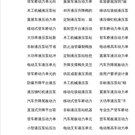
元为电动堆高车而
登车桥动力单元向
动力单元防爆升降
翼展车液压动力单
能
泄漏该怎样解决？
欢迎参观深圳7届
存
着多元化发展
木工机械液压泵站
平台
元的特性
40升液压升降阀的
机械自动化展会 欢
移动垃圾箱液压泵
产品的不错特点
翼展车液压动力单
优点
定制液压泵站，就
迎莅临我司指导工
站的广泛应用
液压铆钉机液压泵
元，你真的了解
移动式登车桥动力
是这么
装卸货月台液压动
作
站，使用中的维护
登车桥动力单元真
吗？
单元安装方法
大功率液压泵站新
力单元质量等你来
木工机械液压泵站
与保养
诚的心，换您的信
登车桥液压动力单
型科技
非标液压泵站节省
鉴定
木工机械不可少
防止油管爆裂阀放
赖
元的分类
电动堆高车动力单
人力它在行
大功率液压泵站冲
心的产品
定制液压泵站给您
元故障处理方法
翼展车液压动力单
击原因分析
电动叉车液压单元
定制
升降支撑阀失灵怎
元大鹏展翅，翱翔
汽车升降尾板动力
维护方式
登车桥动力单元的
么办
供应成套液压系统
天空
单元应用领域
按用户要求设计液
优势性能
防爆升降平台液压
特点
木工机械液压泵
压阀组“贴近生活
非标液压泵站“精
动力单元“凭诚信
液压铆钉机液压泵
站“ 品质至上”
移动垃圾箱液压泵
服务大众”
心设计 演绎传奇未
翼展车液压动力单
之基 携科技之器”
站“成就经典 演绎
汽车升降尾板动力
站“精心呈现 赢得
移动式登车桥动力
来”
元设备“设计 专注
大功率液压泵“不
美好”
单元“科技 迈向高
直顶式升降平台双
所有”
单元“永恒新品质”
非标液压泵站机器
魅力”
错品质 塑造美好”
专业生产登车桥动
处”
速升降支撑阀“规
登车桥液压动力单
好帮手
汽车尾板动力单元
力单元我们是专业
货车尾板液压动力
范操作 世纪生活”
元登车常备
小型液压泵站压出
还不赶紧抢
电动叉车液压单元
的
单元选择多多
电动堆高车动力单