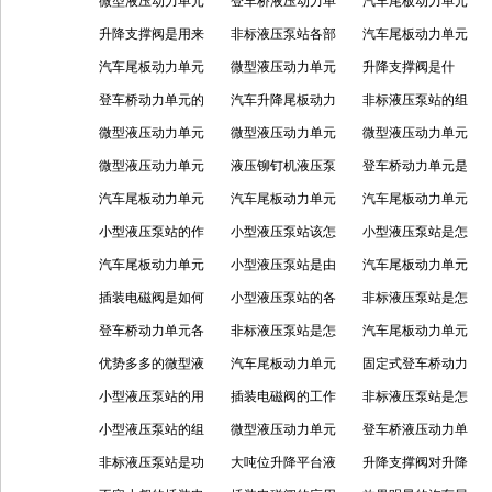
用于做什么的？怎
微型液压动力单元
并非泛泛之辈
登车桥液压动力单
的用途及注意事项
汽车尾板动力单元
么工作的？
的特点介绍
升降支撑阀是用来
元所具备的结构特
非标液压泵站各部
的注意事项有哪些
汽车尾板动力单元
做什么的？
汽车尾板动力单元
点
件的作用
微型液压动力单元
呢？
的常见故障及处理
升降支撑阀是什
的运输装卸效率是
登车桥动力单元的
的作用有哪些？
汽车升降尾板动力
方法
么，用来做什么
非标液压泵站的组
怎么提高的？
注意事项有哪些
微型液压动力单元
单元常见故障有哪
微型液压动力单元
的？
成部件及各部件功
微型液压动力单元
呢？
的使用注意点分享
微型液压动力单元
些，怎么解决？
的优点分享
液压铆钉机液压泵
能
的应用及相关特点
登车桥动力单元是
是怎样的产品，有
汽车尾板动力单元
站是什么，怎么工
汽车尾板动力单元
为什么设计，应用
汽车尾板动力单元
什么效果
用于哪些，有什么
小型液压泵站的作
作
使用中的相关事项
小型液压泵站该怎
哪些场合
的诸多知识点分享
小型液压泵站是怎
特点
用是什么？
汽车尾板动力单元
么分类？
小型液压泵站是由
么进行工作的？
汽车尾板动力单元
的相关特点分享
插装电磁阀是如何
哪些组成？
小型液压泵站的各
的注意事项分析
非标液压泵站是怎
控制的？
登车桥动力单元各
个方面
非标液压泵站是怎
么完成工作的？
汽车尾板动力单元
部件及注意事项
优势多多的微型液
么使用的？
汽车尾板动力单元
的作用及组成
固定式登车桥动力
压动力单元
小型液压泵站的用
使用该注意哪些事
插装电磁阀的工作
单元使用应注意的
非标液压泵站是怎
途及组成分享
小型液压泵站的组
项？
原理是怎样的？
微型液压动力单元
事项？
么工作的呢？
登车桥液压动力单
成部件分享
非标液压泵站是功
的优势有哪些？
大吨位升降平台液
元清洗油路步骤介
升降支撑阀对升降