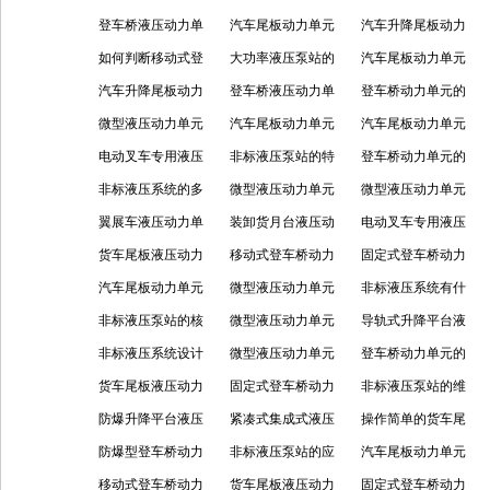
能怎样
单元是怎么运转的
登车桥液压动力单
怎样
压泵站的使用要求
汽车尾板动力单元
成因
力单元的作用是什
汽车升降尾板动力
元的常见问题及处
如何判断移动式登
有哪些
具备哪些优势
大功率液压泵站的
么？
单元的使用优势如
汽车尾板动力单元
理
车桥动力单元是否
汽车升降尾板动力
使用目的有哪些？
登车桥液压动力单
何
的工作原理
登车桥动力单元的
需要保养
单元的核心部件有
微型液压动力单元
元的具体功能细节
汽车尾板动力单元
工作原理包括哪些
汽车尾板动力单元
哪些
的安装要求
电动叉车专用液压
的作用怎样？
非标液压泵站的特
的故障有哪些原
登车桥动力单元的
单元的作用及选型
非标液压系统的多
点及应用怎样？
微型液压动力单元
因？
特点有哪些？
微型液压动力单元
注意点
方面介绍
翼展车液压动力单
的核心结构与工作
装卸货月台液压动
的特点及应用场景
电动叉车专用液压
元的核心组件与结
货车尾板液压动力
原理
力单元的核心功能
移动式登车桥动力
单元的应用如何
固定式登车桥动力
构配置
单元的维护保养要
汽车尾板动力单元
与定义
单元怎么使用
微型液压动力单元
单元的构成及特点
非标液压系统有什
点
的核心组成部分包
非标液压泵站的核
有什么特点，应用
微型液压动力单元
么特点，应用在哪
导轨式升降平台液
括哪些？
心特点怎样
非标液压系统设计
怎样？
的应用领域怎样？
微型液压动力单元
里？
压泵站的组成及功
登车桥动力单元的
中常见故障
货车尾板液压动力
的维护保养怎样？
固定式登车桥动力
能怎样？
功能有哪些？
非标液压泵站的维
单元的工作原理怎
防爆升降平台液压
单元的使用场合
紧凑式集成式液压
护周期如何
操作简单的货车尾
样？
动力单元的维护保
防爆型登车桥动力
泵站的工作原理解
非标液压泵站的应
板液压动力单元
汽车尾板动力单元
养有哪些注意事
单元的维护措施
移动式登车桥动力
析
用场景
货车尾板液压动力
的组成、选购及应
固定式登车桥动力