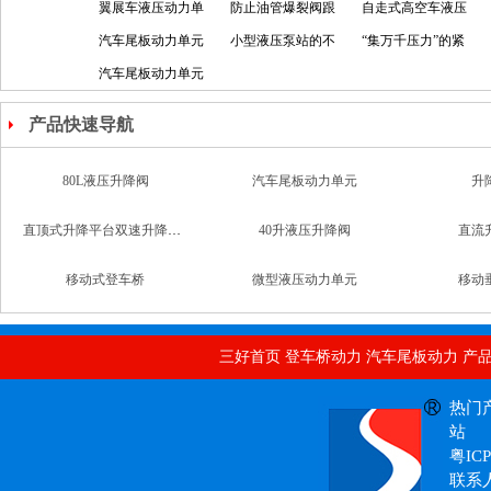
的动力
翼展车液压动力单
不变的动力源
防止油管爆裂阀跟
元效率，
自走式高空车液压
元动力
汽车尾板动力单元
意外事故say
小型液压泵站的不
阀组专一
“集万千压力”的紧
的果断
汽车尾板动力单元
goodbye
简单使用
凑式集成式液压泵
安装指导
站
产品快速导航
直顶式升降平台双速升降支撑阀
40升液压升降阀
直流
移动式登车桥
微型液压动力单元
移动
汽车升降尾板动力单元
汽车双作用动力单元
意大利海普
二通式单向阀
80L液压升降阀
汽车尾
三好首页
登车桥动力
汽车尾板动力
产
自动汽车直流动力单元
热门
站
粤ICP
联系人