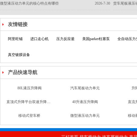
微型液压动力单元的核心特点有哪些
2026-7-30
货车尾板液压
3.大功率专属配置逻辑
通常采用双机电泵组加蓄能器的冗余设
供给，保障大负载工况下系统稳定运行。
友情链接
以上是大功率液压泵站的工作原理介绍
阿里旺铺
进口走心机
压力反应釜
美国parker柱塞泵
全自动压力
真空镀膜设备
产品快速导航
80L液压升降阀
汽车尾板动力单元
升
直顶式升降平台双速升降支撑阀
40升液压升降阀
直流
移动式登车桥
微型液压动力单元
移动
汽车升降尾板动力单元
汽车双作用动力单元
意大利海普