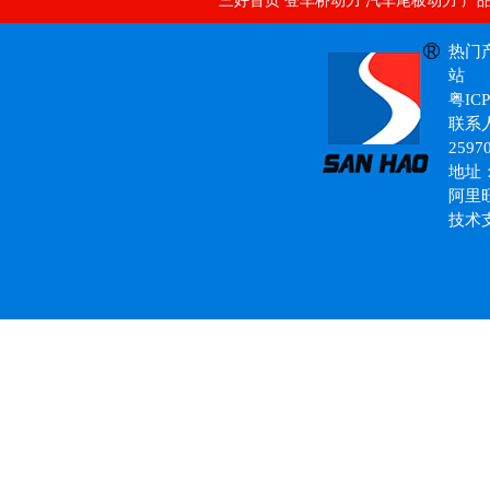
三好首页
登车桥动力
汽车尾板动力
产
二通式单向阀
热门
站
粤ICP
联系人
2597
地址
阿里
技术