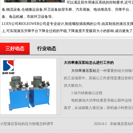
可以满足双作用液压系统的控制要求,还可
备,物流设备,仓储搬运设备,环卫设备如登车桥、汽车尾板、电动堆高车、升降平台
备、食品机械，市政环卫设备等。
LUEN公司和OLEOWEB公司是专业设计,制造螺纹插装阀的公司.由其制造的液压
上,可实现液压升降平台下降全过程的平稳,下降速度不受载荷大小的影响.成功避免
三好动态
行业动态
大功率液压泵站怎么进行工作的
大功率液压泵站
是一种重要的动力传输
的工业场景中。其核心工作原理是通过容积
供大驱动力。
1.动力转换核心过程
电机驱动大功率柱塞泵等核心部件运转
真空，从油箱吸入液压油；容积减小时挤压
2.压力调节与循环
高压油液经调压系统调整至目标工作压
小型液压泵站的压力快慢怎样调节
2026-8-5
非标液压泵站
油经过滤系统净化后返回油箱，形成完整闭