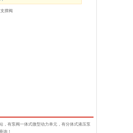
降支撑阀
泵站，有泵阀一体式微型动力单元，有分体式液压泵
垂询！