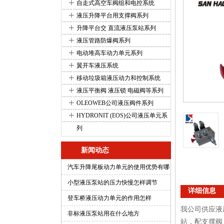
+
自走式高空车阀组和电控系统
+
液压升降平台用支撑阀系列
+
升降平台交 直流液压泵站系列
+
液压管路防爆阀系列
+
电动堆高车动力单元系列
+
翼开车液压系统
+
移动垃圾箱液压动力和控制系统
+
液压平衡阀 液压锁 电磁阀等系列
+
OLEOWEB公司液压阀件系列
+
HYDRONIT (EOS)公司液压单元系
列
新闻动态
汽车升降尾板动力单元的使用优势有哪
些
小型液压泵站的压力快慢怎样调节
详细信息
登车桥液压动力单元的作用怎样
我公司供应液
非标液压泵站用在什么地方
站，配支撑阀