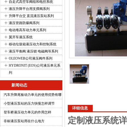
+
自走式高空车阀组和电控系统
+
液压升降平台用支撑阀系列
+
升降平台交 直流液压泵站系列
+
液压管路防爆阀系列
+
电动堆高车动力单元系列
+
翼开车液压系统
+
移动垃圾箱液压动力和控制系统
+
液压平衡阀 液压锁 电磁阀等系列
+
OLEOWEB公司液压阀件系列
+
HYDRONIT (EOS)公司液压单元系
列
新闻动态
汽车升降尾板动力单元的使用优势有哪
些
小型液压泵站的压力快慢怎样调节
详细信息
登车桥液压动力单元的作用怎样
定制液压系统
非标液压泵站用在什么地方