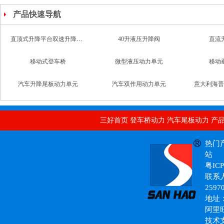
产品快速导航
移动式登车桥
微型液压动力单元
移动
汽车升降尾板动力单元
汽车双作用动力单元
意大利海普
二通式单向阀
80L液压升降阀
汽车尾
自动汽车直流动力单元
直顶式升降平台双速升降支撑阀
40
三好首页
登车桥动力
汽车尾板动力
产
铣床升降台
热门
站
粤ICP
联系人
2597
地址
阿里
技术