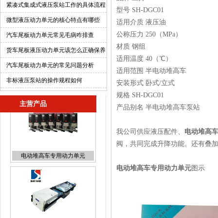
紧凑式集成式液压泵站工作的具体流程
型号 SH-DGC01
微型液压动力单元的核心特点有哪些
适用介质 液压油
公称压力 250（MPa）
汽车尾板动力单元常见毛病咋排查
材质 钢组
货车尾板液压动力单元该怎么正确保养
适用温度 40（℃）
汽车尾板动力单元的常见问题分析
适用范围 半电动堆高车
非标液压泵站的操作规程如何
安装形式 卧式/立式
规格 SH-DGC01
主营产品
产品别名 半电动堆高车泵站
我公司供应液压配件、
电动堆高
阀，共同完成升降功能。还有叠
电动堆高车专用动力单元
图示
移动垃圾箱专用液压泵站