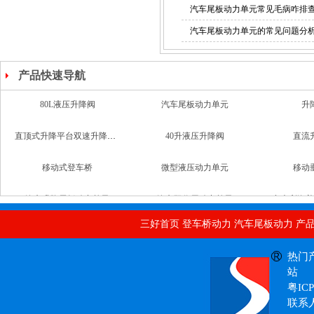
汽车尾板动力单元常见毛病咋排
动力单元
汽车尾板动力单元的常见问题分
产品快速导航
直顶式升降平台双速升降支撑阀
40升液压升降阀
直流
非标液压系统
移动式登车桥
微型液压动力单元
移动
汽车升降尾板动力单元
汽车双作用动力单元
意大利海普
二通式单向阀
80L液压升降阀
汽车尾
三好首页
登车桥动力
汽车尾板动力
产
定制液压系统
自动汽车直流动力单元
热门
站
粤ICP
联系人