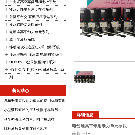
+
自走式高空车阀组和电控系统
+
液压升降平台用支撑阀系列
+
升降平台交 直流液压泵站系列
+
液压管路防爆阀系列
+
电动堆高车动力单元系列
+
翼开车液压系统
+
移动垃圾箱液压动力和控制系统
+
液压平衡阀 液压锁 电磁阀等系列
+
OLEOWEB公司液压阀件系列
+
HYDRONIT (EOS)公司液压单元系
列
新闻动态
汽车升降尾板动力单元的使用优势有哪
些
小型液压泵站的压力快慢怎样调节
详细信息
登车桥液压动力单元的作用怎样
电动堆高车专用动力单元
参数
非标液压泵站用在什么地方
品牌 三好