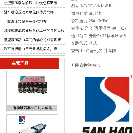
些
小型液压泵站的压力快慢怎样调节
型号 VC-DC-34-14-ER
登车桥液压动力单元的作用怎样
适用介质 液压油
公称压力 280（MPa）
非标液压泵站用在什么地方
材质 铝合金 适用温度 40（℃）
紧凑式集成式液压泵站工作的具体流程
适用范围 升降台/非标液压设备
微型液压动力单元的核心特点有哪些
安装形式 立式
汽车尾板动力单元常见毛病咋排查
规格 10 产品别名 升降阀
主营产品
升降支撑阀
图示
电动堆高车专用动力单元
移动垃圾箱专用液压泵站