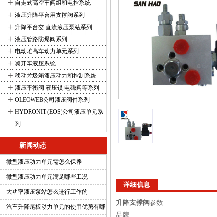
+
自走式高空车阀组和电控系统
+
液压升降平台用支撑阀系列
+
升降平台交 直流液压泵站系列
+
液压管路防爆阀系列
+
电动堆高车动力单元系列
+
翼开车液压系统
+
移动垃圾箱液压动力和控制系统
+
液压平衡阀 液压锁 电磁阀等系列
+
OLEOWEB公司液压阀件系列
+
HYDRONIT (EOS)公司液压单元系
列
新闻动态
微型液压动力单元需怎么保养
微型液压动力单元满足哪些工况
详细信息
大功率液压泵站怎么进行工作的
升降支撑阀
参数
汽车升降尾板动力单元的使用优势有哪
品牌