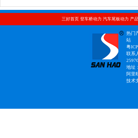
汽车升降尾板动力单元
汽车双作用动力单元
意大利海普
三好首页
登车桥动力
汽车尾板动力
产
二通式单向阀
意大利进口动力单元
热门
站
粤ICP
联系人
2597
地址
阿里
液压动力单元
技术