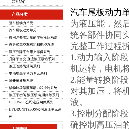
联系我们
汽车尾板动力
产品分类
为液压能，然
+
登车桥动力单元
+
汽车尾板动力单元
统各部件协同
+
按用户要求定制的非标液压系统
+
完整工作过程
自走式高空车阀组和电控系统
+
液压升降平台用支撑阀系列
1.动力输入阶
+
升降平台交 直流液压泵站系列
+
机运转，电机
液压管路防爆阀系列
+
电动堆高车动力单元系列
2.能量转换阶
+
翼开车液压系统
+
移动垃圾箱液压动力和控制系统
对其加压，将
+
液压平衡阀 液压锁 电磁阀等系列
液。
+
OLEOWEB公司液压阀件系列
+
HYDRONIT (EOS)公司液压单元系
3.控制分配阶
列
确控制高压油