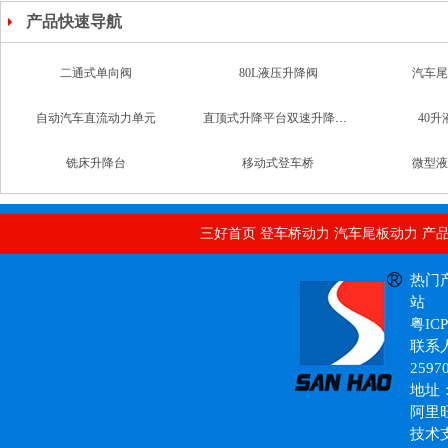
产品快速导航
二通式单向阀
80L液压升降阀
汽车尾
自动汽车直流动力单元
直顶式升降平台双速升降支撑阀
40
铣床升降台
移动式登车桥
微型液
移动垃圾箱专用液压泵站
双层升降台
汽车升降尾板动力单元
汽车双
非标液压阀组
三好首页
登车桥动力
汽车尾板动力
产
热门
组合液压阀组
站
粤ICP
联系人
2597
地址
阿里
技术
液压锁