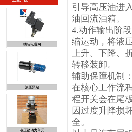
主营产品
引导高压油进
插装电磁阀
油回流油箱。
4.动作输出阶
缩运动，将液
上升、下降、
液压泵站
转移装卸。
辅助保障机制
在核心工作流
液压锁动力单元
程开关会在尾
因过度升降损坏
全。