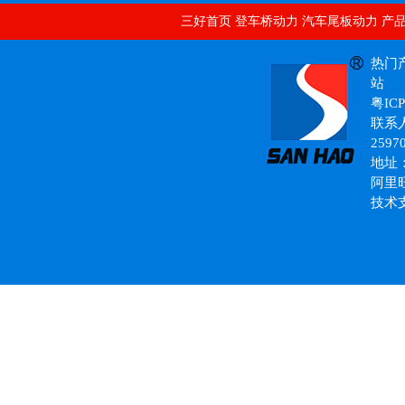
三好首页
登车桥动力
汽车尾板动力
产
双层升降台
液压控制系统
热门
站
粤ICP
联系人
2597
地址
动力单元
阿里
技术
非标液压系统