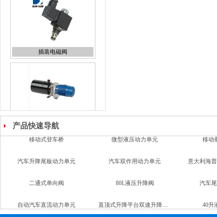
插装电磁阀
液压泵站
产品快速导航
汽车升降尾板动力单元
汽车双作用动力单元
意大利海普
液压锁动力单元
二通式单向阀
80L液压升降阀
汽车尾
自动汽车直流动力单元
直顶式升降平台双速升降支撑阀
40
铣床升降台
移动式登车桥
微型液