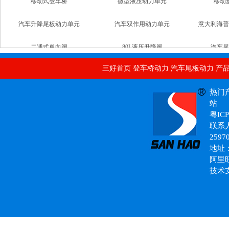
汽车升降尾板动力单元
汽车双作用动力单元
意大利海普
二通式单向阀
80L液压升降阀
汽车尾
自动汽车直流动力单元
直顶式升降平台双速升降支撑阀
40
意大利进口动力单元
三好首页
登车桥动力
汽车尾板动力
产
铣床升降台
热门
站
粤ICP
联系人
液压动力单元
2597
地址
阿里
技术
电动堆高车专用动力单元