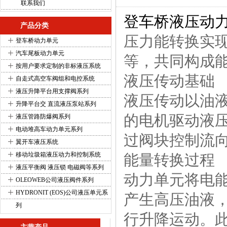
联系我们
登车桥液压动
产品分类
压力能转换实
+
登车桥动力单元
+
汽车尾板动力单元
等，共同构成
+
按用户要求定制的非标液压系统
+
液压传动基础
自走式高空车阀组和电控系统
+
液压升降平台用支撑阀系列
液压传动以油
+
升降平台交 直流液压泵站系列
+
的电机驱动液
液压管路防爆阀系列
+
电动堆高车动力单元系列
过阀块控制流
+
翼开车液压系统
+
移动垃圾箱液压动力和控制系统
能量转换过程
+
液压平衡阀 液压锁 电磁阀等系列
动力单元将电
+
OLEOWEB公司液压阀件系列
+
HYDRONIT (EOS)公司液压单元系
产生高压油液
列
行升降运动。